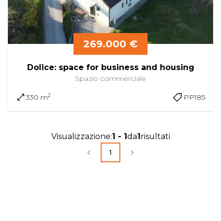
269.000 €
Dolice: space for business and housing
Spazio commerciale
2
330 m
PP185
Visualizzazione
:
1
-
1
da
1
risultati
1