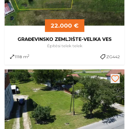
22.000 €
GRAĐEVINSKO ZEMLJIŠTE-VELIKA VES
Építési telek
telek
2
1118 m
ZG442