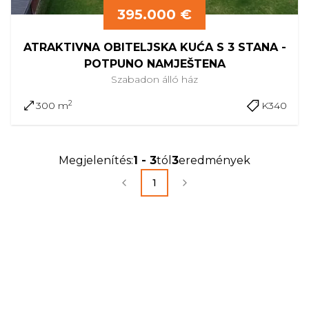
395.000 €
ATRAKTIVNA OBITELJSKA KUĆA S 3 STANA -
POTPUNO NAMJEŠTENA
Szabadon álló
ház
2
300 m
K340
Megjelenítés
:
1
-
3
tól
3
eredmények
1