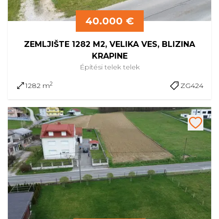
40.000 €
ZEMLJIŠTE 1282 M2, VELIKA VES, BLIZINA
KRAPINE
Építési telek
telek
2
1282 m
ZG424