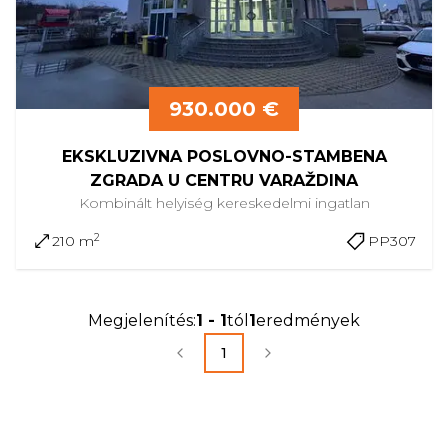
930.000 €
EKSKLUZIVNA POSLOVNO-STAMBENA
ZGRADA U CENTRU VARAŽDINA
Kombinált helyiség
kereskedelmi ingatlan
2
210 m
PP307
Megjelenítés
:
1
-
1
tól
1
eredmények
1