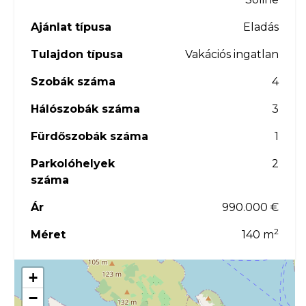
Ajánlat típusa
Eladás
Tulajdon típusa
Vakációs ingatlan
Szobák száma
4
Hálószobák száma
3
Fürdőszobák száma
1
Parkolóhelyek
2
száma
Ár
990.000 €
2
Méret
140 m
+
−