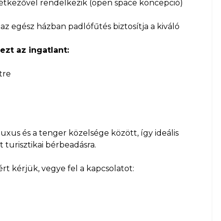
étkezővel rendelkezik (open space koncepció)
az egész házban padlófűtés biztosítja a kiváló
zt az ingatlant:
tre
uxus és a tenger közelsége között, így ideális
t turisztikai bérbeadásra.
t kérjük, vegye fel a kapcsolatot: