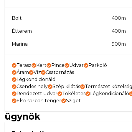
Bolt
400m
Étterem
400m
Marina
900m
Terasz
Kert
Pince
Udvar
Parkoló
Áram
Víz
Csatornázás
Légkondicionáló
Csendes hely
Szép kilátás
Természet közelsé
Rendezett udvar
Tökéletes
Légkondicionáló
Első sorban tenger
Sziget
ügynök