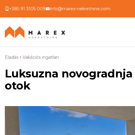
+385 91 3105 009
info@marex-nekretnine.com
Eladás
Vakációs ingatlan
Luksuzna novogradnja
otok