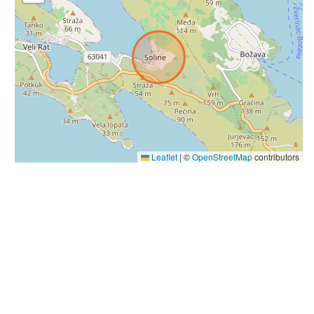
Leaflet
|
©
OpenStreetMap
contributors
slide