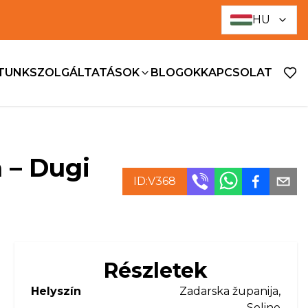
HU
ATUNK
SZOLGÁLTATÁSOK
BLOGOK
KAPCSOLAT
 – Dugi
ID:
V368
Részletek
Helyszín
Zadarska županija,
Soline