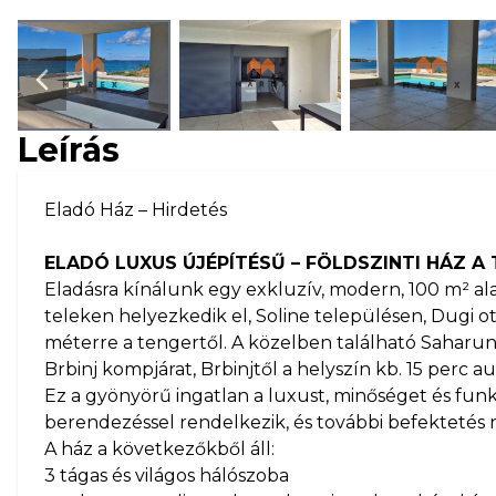
Next slide
Leírás
Eladó Ház – Hirdetés
ELADÓ LUXUS ÚJÉPÍTÉSŰ – FÖLDSZINTI HÁZ A
Eladásra kínálunk egy exkluzív, modern, 100 m² al
teleken helyezkedik el, Soline településen, Dugi ot
méterre a tengertől. A közelben található Saharun,
Brbinj kompjárat, Brbinjtől a helyszín kb. 15 perc a
Ez a gyönyörű ingatlan a luxust, minőséget és funk
berendezéssel rendelkezik, és további befektetés 
A ház a következőkből áll:
3 tágas és világos hálószoba