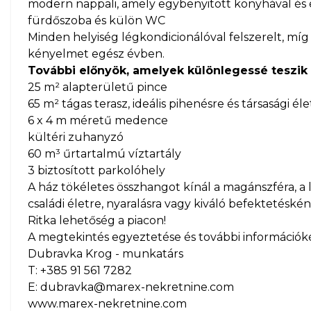
modern nappali, amely egybenyitott konyhával és 
fürdőszoba és külön WC
Minden helyiség légkondicionálóval felszerelt, míg 
kényelmet egész évben.
További előnyök, amelyek különlegessé teszik e
25 m² alapterületű pince
65 m² tágas terasz, ideális pihenésre és társasági éle
6 x 4 m méretű medence
kültéri zuhanyzó
60 m³ űrtartalmú víztartály
3 biztosított parkolóhely
A ház tökéletes összhangot kínál a magánszféra, a l
családi életre, nyaralásra vagy kiváló befektetéskén
Ritka lehetőség a piacon!
A megtekintés egyeztetése és további információkér
Dubravka Krog - munkatárs
T: +385 91 561 7282
E: dubravka@marex-nekretnine.com
www.marex-nekretnine.com