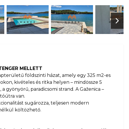
Next 
 TENGER MELLETT
apterületű földszinti házat, amely egy 325 m2-es
okon, kivételes és ritka helyen – mindössze 5
 a gyönyörű, paradicsomi strand. A Gaženica –
utóútra van.
cionalitást sugározza, teljesen modern
nélkül költözhető.