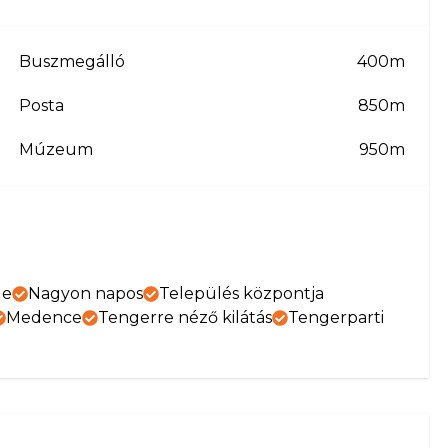
Buszmegálló
400m
Posta
850m
Múzeum
950m
ge
Nagyon napos
Település központja
Medence
Tengerre néző kilátás
Tengerparti