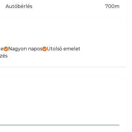
Autóbérlés
700m
ge
Nagyon napos
Utolsó emelet
yzés