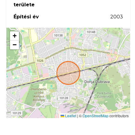
területe
Építési év
2003
+
slide
−
Leaflet
|
©
OpenStreetMap
contributors