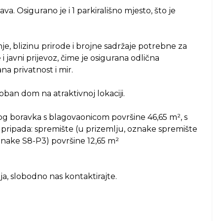
a. Osigurano je i 1 parkirališno mjesto, što je
e, blizinu prirode i brojne sadržaje potrebne za
 i javni prijevoz, čime je osigurana odlična
a privatnost i mir.
oban dom na atraktivnoj lokaciji.
og boravka s blagovaonicom površine 46,65 m², s
m pripada: spremište (u prizemlju, oznake spremište
oznake S8-P3) površine 12,65 m²
a, slobodno nas kontaktirajte.