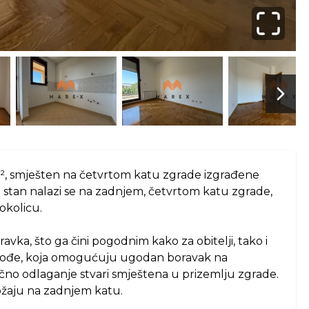
Next 
m², smješten na četvrtom katu zgrade izgrađene
 stan nalazi se na zadnjem, četvrtom katu zgrade,
okolicu.
avka, što ga čini pogodnim kako za obitelji, tako i
 2 lođe, koja omogućuju ugodan boravak na
ično odlaganje stvari smještena u prizemlju zgrade.
ložaju na zadnjem katu.