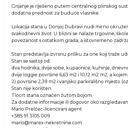
Grijanje je riješeno putem centralnog plinskog sustav
dodatna prednost za buduće vlasnike.
Lokacija stana u Donjoj Dubravi nudi mirno okruženj
svakodnevni život. U blizini se nalaze trgovine, škole
povezanost s ostatkom grada, a istovremeno zadržan
Stan predstavlja izvrsnu priliku za one koji traže ud
Stan se sastoji od:
dva hodnika, dvije sobe, kupaonice, kuhinje, dnevn
dvije loggie površine 6,63 m2 i 10,12 m2 m2; a koje
2) površine 2,39 m2 i vanjsko parkirališno mjesto (
Stan nije korišten.
Tlocrt stana označen žutom bojom.
Za dodatne informacije ili dogovor oko razgledavanj
Mario Prelčec-licencirani agent
+385 91 3105 009
mario@marex-nekretnine.com