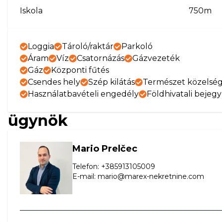
Iskola
750m
Loggia
Tároló/raktár
Parkoló
Áram
Víz
Csatornázás
Gázvezeték
Gáz
Központi fűtés
Csendes hely
Szép kilátás
Természet közelsé
Használatbavételi engedély
Földhivatali bejeg
ügynök
Mario Prelčec
Telefon
:
+385913105009
E-mail
:
mario@marex-nekretnine.com