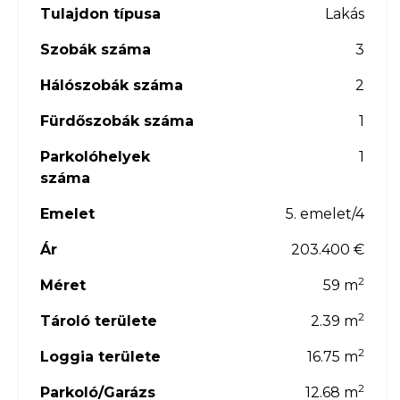
Tulajdon típusa
Lakás
Szobák száma
3
Hálószobák száma
2
Fürdőszobák száma
1
Parkolóhelyek
1
száma
slide
Emelet
5. emelet/4
Ár
203.400 €
2
Méret
59 m
2
Tároló területe
2.39 m
2
Loggia területe
16.75 m
2
Parkoló/Garázs
12.68 m