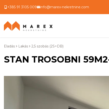
+385 91 3105 009
info@marex-nekretnine.com
Eladás
Lakás
2,5 szobás (2S+DB)
STAN TROSOBNI 59M