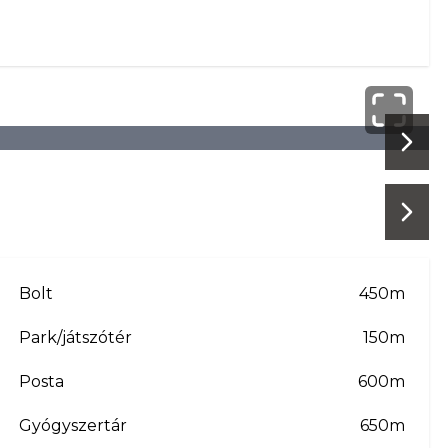
Next 
Next 
Bolt
450m
Park/játszótér
150m
Posta
600m
Gyógyszertár
650m