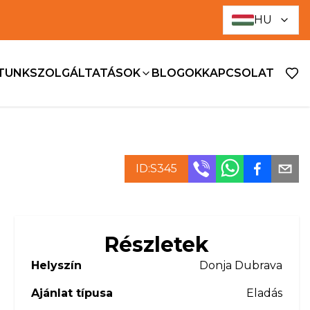
HU
ATUNK
SZOLGÁLTATÁSOK
BLOGOK
KAPCSOLAT
ID:
S345
Részletek
Helyszín
Donja Dubrava
Ajánlat típusa
Eladás