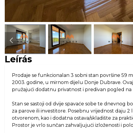
Next slide
Leírás
Prodaje se funkcionalan 3 sobni stan površine 59 
2003. godine, u mirnom dijelu Donje Dubrave. Ovaj
pružajući dodatnu privatnost i predivan pogled na 
Stan se sastoji od dvije spavaće sobe te dnevnog bor
za parove ili investitore. Posebnu vrijednost daju
otvorenom, kao i dodatna ostava/skladište za prakt
Prostor je vrlo sunčan zahvaljujući izloženosti i po