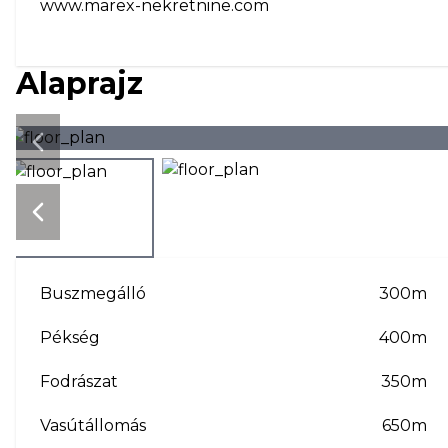
www.marex-nekretnine.com
Alaprajz
Next slide
Next slide
Buszmegálló
300m
Pékség
400m
Fodrászat
350m
Vasútállomás
650m