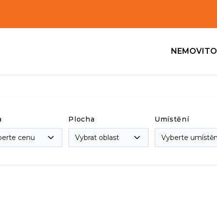
NEMOVITO
a
Plocha
Umístění
berte cenu
Vybrat oblast