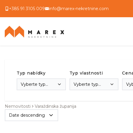
+385 91 3105 009
info@marex-nekretnine.com
Typ nabídky
Typ vlastnosti
Cen
Vyberte typ
Vyberte typ
Vy
transakce
vlastnosti
Nemovitosti
Varaždinska županija
Date descending