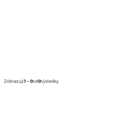
Zobrazuji
:
1
-
0
od
0
výsledky