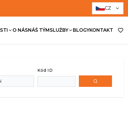
CZ
STI
O NÁS
NÁŠ TÝM
SLUŽBY
BLOGY
KONTAKT
Kód ID