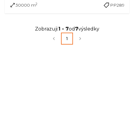
2
30000 m
PP289
Zobrazuji
:
1
-
7
od
7
výsledky
1