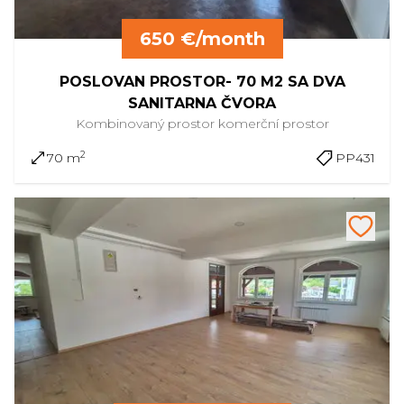
650 €/month
POSLOVAN PROSTOR- 70 M2 SA DVA
SANITARNA ČVORA
Kombinovaný prostor
komerční prostor
2
70 m
PP431