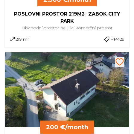
POSLOVNI PROSTOR 219M2- ZABOK CITY
PARK
Obchodní prostor na ulici
komerční prostor
2
219 m
PP429
200 €/month