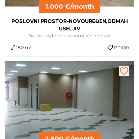
1.000 €/month
POSLOVNI PROSTOR-NOVOUREĐEN,ODMAH
USELJIV
Byznysový komplex
komerční prostor
2
180 m
PP430
2.500 €/month