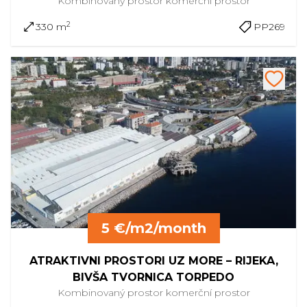
Kombinovaný prostor
komerční prostor
2
330 m
PP269
5 €/m2/month
ATRAKTIVNI PROSTORI UZ MORE – RIJEKA,
BIVŠA TVORNICA TORPEDO
Kombinovaný prostor
komerční prostor