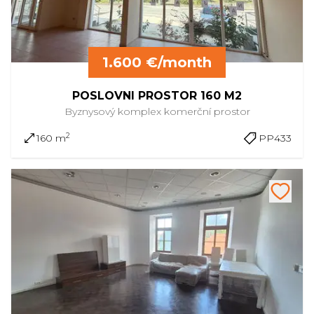
1.600 €/month
POSLOVNI PROSTOR 160 M2
Byznysový komplex
komerční prostor
2
160 m
PP433