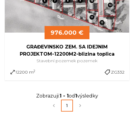
976.000 €
GRAĐEVINSKO ZEM. SA IDEJNIM
PROJEKTOM-12200M2-blizina toplica
Stavební pozemek
pozemek
2
12200 m
ZG332
Zobrazuji
:
1
-
1
od
1
výsledky
1