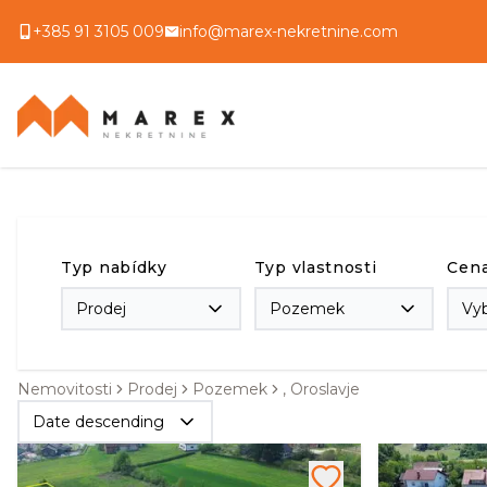
+385 91 3105 009
info@marex-nekretnine.com
Typ nabídky
Typ vlastnosti
Cen
Prodej
Pozemek
Vy
Nemovitosti
Prodej
Pozemek
, Oroslavje
Date descending