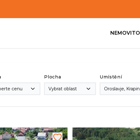
NEMOVITO
a
Plocha
Umístění
berte cenu
Vybrat oblast