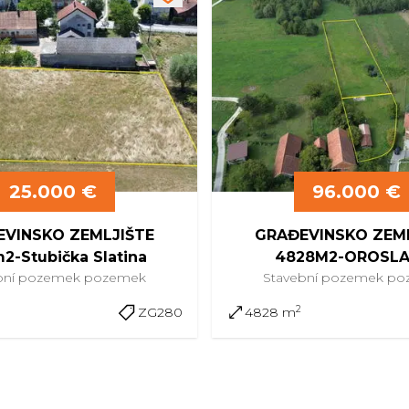
25.000 €
96.000 €
VINSKO ZEMLJIŠTE
GRAĐEVINSKO ZEM
2-Stubička Slatina
4828M2-OROSLA
bní pozemek
pozemek
Stavební pozemek
po
2
ZG280
4828 m