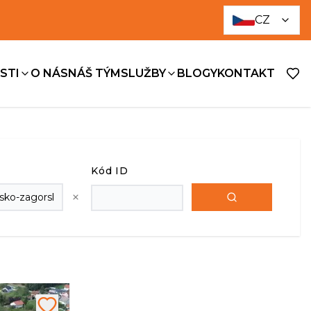
CZ
STI
O NÁS
NÁŠ TÝM
SLUŽBY
BLOGY
KONTAKT
Kód ID