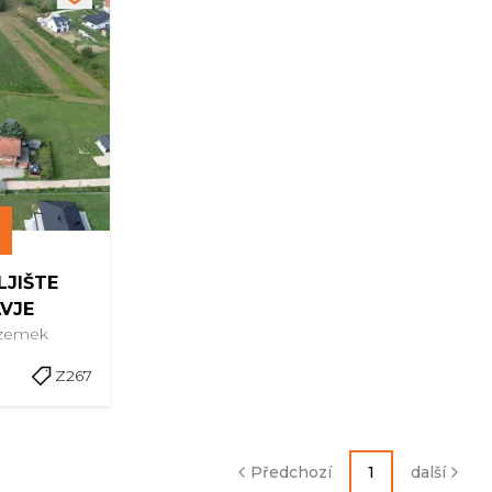
LJIŠTE
VJE
zemek
Z267
Předchozí
1
další