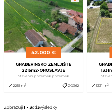
42.000 €
GRAĐEVINSKO ZEMLJIŠTE
GRAĐE
2215m2-OROSLAVJE
1331m
Stavební pozemek
pozemek
Stave
2
2
2215 m
ZG362
1331 m
Zobrazuji
:
1
-
3
od
3
výsledky