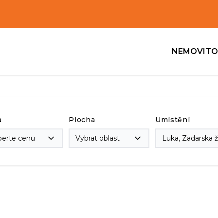
NEMOVITO
a
Plocha
Umístění
berte cenu
Vybrat oblast