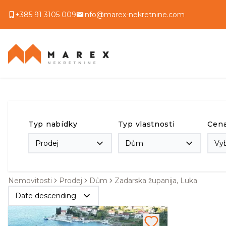
+385 91 3105 009
info@marex-nekretnine.com
Typ nabídky
Typ vlastnosti
Cen
Prodej
Dům
Vy
Nemovitosti
Prodej
Dům
Zadarska županija, Luka
Date descending