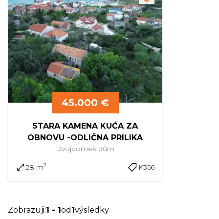
45.000 €
STARA KAMENA KUĆA ZA
OBNOVU -ODLIČNA PRILIKA
Dvojdomek
dům
2
28 m
K356
Zobrazuji
:
1
-
1
od
1
výsledky