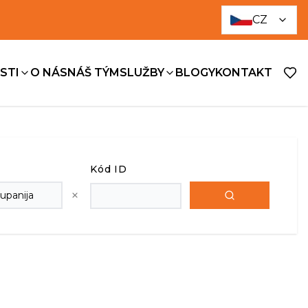
CZ
STI
O NÁS
NÁŠ TÝM
SLUŽBY
BLOGY
KONTAKT
Kód ID