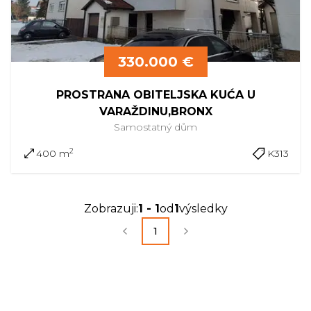
330.000 €
PROSTRANA OBITELJSKA KUĆA U
VARAŽDINU,BRONX
Samostatný
dům
2
400 m
K313
Zobrazuji
:
1
-
1
od
1
výsledky
1