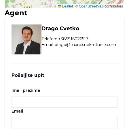
Leaflet
|
©
OpenStreetMap
contributors
Agent
Drago Cvetko
Telefon
:
+385916026517
Email
:
drago@marex.nekretnine.com
Pošaljite upit
Ime i prezime
Email