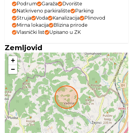
Podrum
Garaža
Dvorište
Natkriveno parkiralište
Parking
Struja
Voda
Kanalizacija
Plinovod
Mirna lokacija
Blizina prirode
Vlasnički list
Upisano u ZK
Zemljovid
+
−