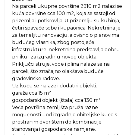
Na parceli ukupne površine 2910 m2 nalazi se
kuća površine cca 100 m2, koja se sastoji od
prizemlja i potkrovlja. U prizemlju su kuhinja,
četiri spavaće sobe i kupaonica. Nekretnina je
za temeljitu renovaciju, a ovisno o planovima
budućeg vlasnika, zbog postojeće
infrastrukture, nekretnina predstavlja dobru
priliku i za izgradnju novog objekta.
Priključci struje, vode i plina nalaze se na
parceli, što značajno olakšava buduće
građevinske radove.
Uz kuću se nalaze i dodatni objekti:
garaža cca 15 m²
gospodarski objekt (štala) cca 130 m²
Veća površina zemljišta pruža razne
mogućnosti – od izgradnje obiteljske kuće s
prostranim dvorištem do kombinacije
stanovanja i gospodarske namjene.