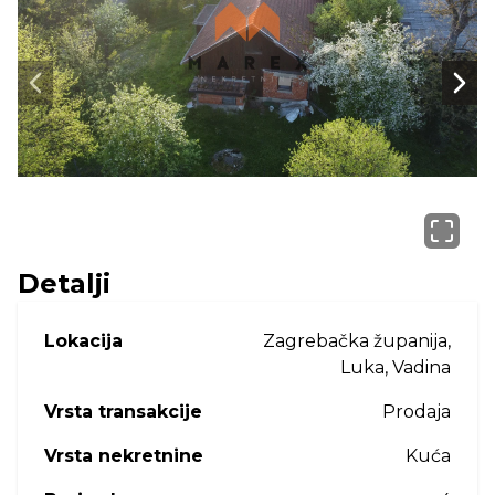
Next slide
Next
Detalji
Lokacija
Zagrebačka županija,
Luka, Vadina
Vrsta transakcije
Prodaja
Vrsta nekretnine
Kuća