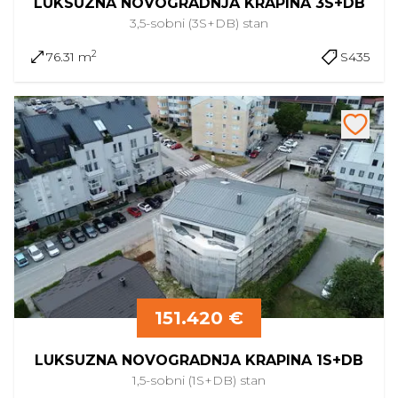
LUKSUZNA NOVOGRADNJA KRAPINA 3S+DB
3,5-sobni (3S+DB)
stan
2
76.31 m
S435
151.420 €
LUKSUZNA NOVOGRADNJA KRAPINA 1S+DB
1,5-sobni (1S+DB)
stan