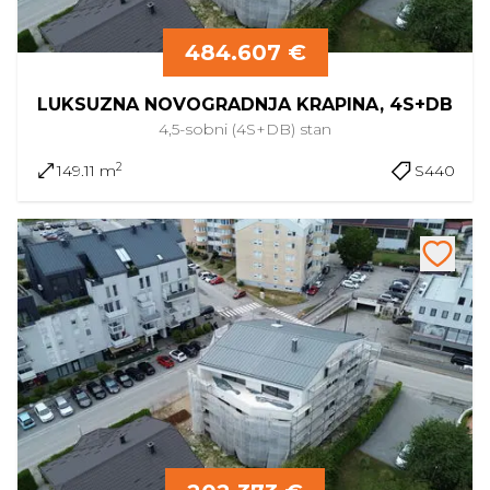
484.607 €
LUKSUZNA NOVOGRADNJA KRAPINA, 4S+DB
4,5-sobni (4S+DB)
stan
2
149.11 m
S440