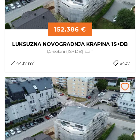
152.386 €
LUKSUZNA NOVOGRADNJA KRAPINA 1S+DB
1,5-sobni (1S+DB)
stan
2
44.17 m
S437