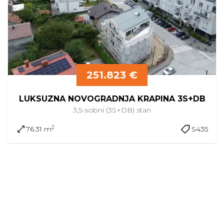
251.823 €
LUKSUZNA NOVOGRADNJA KRAPINA 3S+DB
3,5-sobni (3S+DB)
stan
2
76.31 m
S435