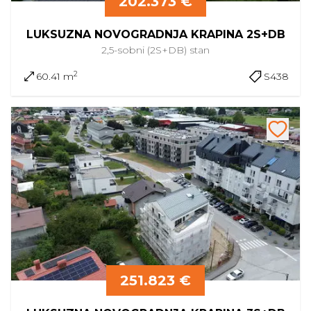
202.373 €
LUKSUZNA NOVOGRADNJA KRAPINA 2S+DB
2,5-sobni (2S+DB)
stan
2
60.41 m
S438
251.823 €