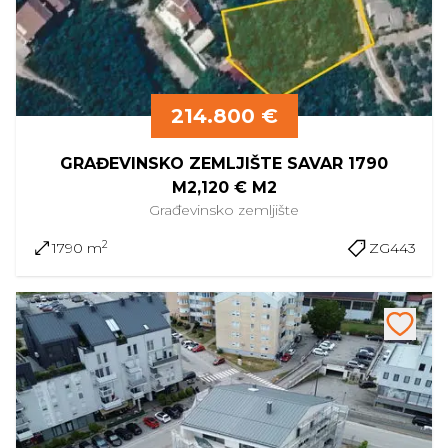
214.800 €
GRAĐEVINSKO ZEMLJIŠTE SAVAR 1790
M2,120 € M2
Građevinsko
zemljište
2
1790 m
ZG443