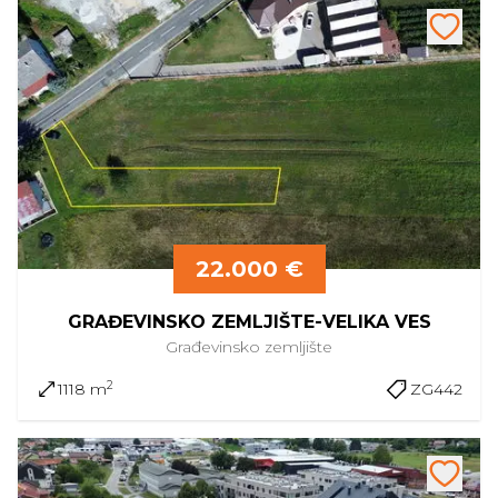
22.000 €
GRAĐEVINSKO ZEMLJIŠTE-VELIKA VES
Građevinsko
zemljište
2
1118 m
ZG442