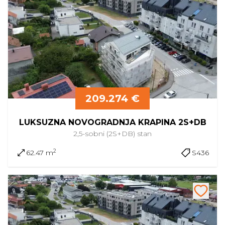
209.274 €
LUKSUZNA NOVOGRADNJA KRAPINA 2S+DB
2,5-sobni (2S+DB)
stan
2
62.47 m
S436