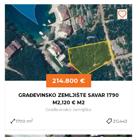
214.800 €
GRAĐEVINSKO ZEMLJIŠTE SAVAR 1790
M2,120 € M2
Građevinsko
zemljište
2
1790 m
ZG443