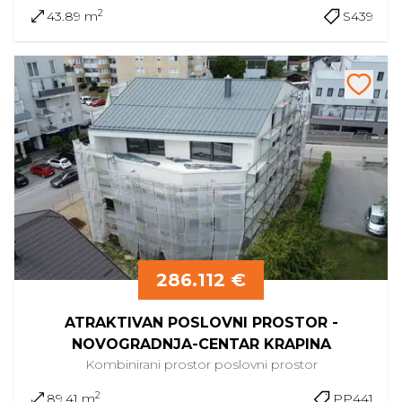
2
43.89 m
S439
286.112 €
ATRAKTIVAN POSLOVNI PROSTOR -
NOVOGRADNJA-CENTAR KRAPINA
Kombinirani prostor
poslovni prostor
2
89.41 m
PP441