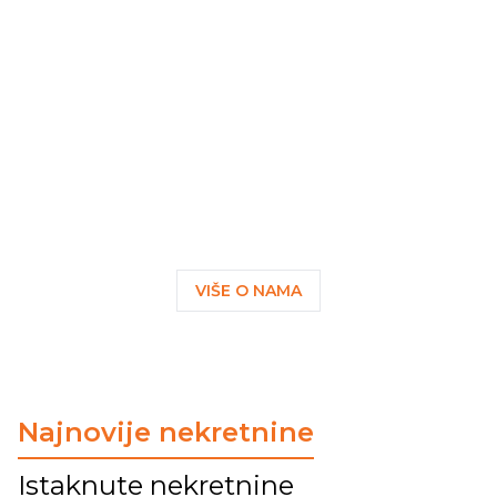
O nama
MAREX PROJEKT ONE
d.o.o. je agencija za nekretnine
koja spaja stručnost i ljudskost,
pružajući klijentima podršku i sigurnost u svakom
koraku procesa kupnje, prodaje, najma ili
zakupa nekretnina i zemljišta.
VIŠE O NAMA
Najnovije nekretnine
Istaknute nekretnine